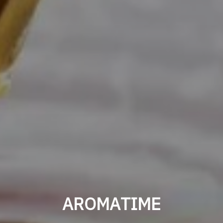
АRОМАTIME